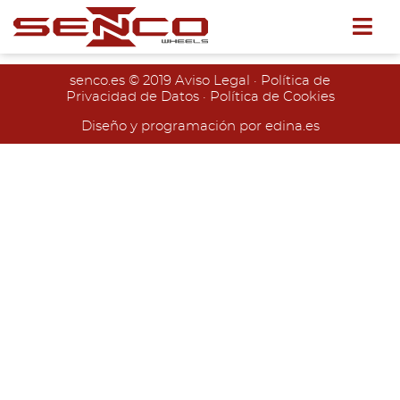
senco.es
© 2019
Aviso Legal
·
Política de
Privacidad de Datos
·
Política de Cookies
Diseño y programación por edina.es