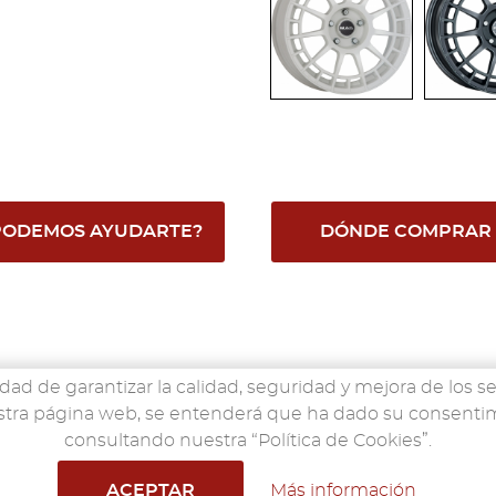
PODEMOS AYUDARTE?
DÓNDE COMPRAR
idad de garantizar la calidad, seguridad y mejora de los se
nuestra página web, se entenderá que ha dado su consent
ACCESORIOS
CONFIGURADOR
RED SENC
consultando nuestra “Política de Cookies”.
senco.es
© 2019
Aviso Legal
·
Política de Privacidad de D
ACEPTAR
Más información