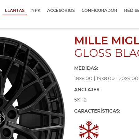
LLANTAS
NPK
ACCESORIOS
CONFIGURADOR
RED S
MILLE MIG
GLOSS BLA
MEDIDAS:
18x8.00 | 19x8.00 | 20x9.00
ANCLAJES:
5X112
CARACTERÍSTICAS: