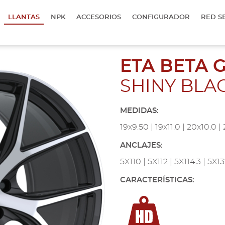
LLANTAS
NPK
ACCESORIOS
CONFIGURADOR
RED S
ETA BETA G
SHINY BLA
MEDIDAS:
19x9.50 | 19x11.0 | 20x10.0 | 2
ANCLAJES:
5X110 | 5X112 | 5X114.3 | 5X1
CARACTERÍSTICAS: