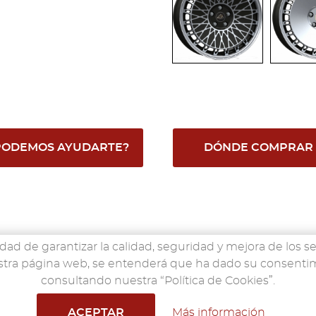
PODEMOS AYUDARTE?
DÓNDE COMPRAR
idad de garantizar la calidad, seguridad y mejora de los se
nuestra página web, se entenderá que ha dado su consent
ACCESORIOS
CONFIGURADOR
RED SENC
consultando nuestra “Política de Cookies”.
senco.es
© 2019
Aviso Legal
·
Política de Privacidad de D
ACEPTAR
Más información