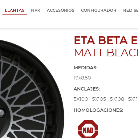
LLANTAS
NPK
ACCESORIOS
CONFIGURADOR
RED S
ETA BETA 
MATT BLAC
MEDIDAS:
19x8.50
ANCLAJES:
5X100 | 5X105 | 5X108 | 5X110
HOMOLOGACIONES: