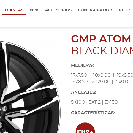
LLANTAS
NPK
ACCESORIOS
CONFIGURADOR
RED S
GMP ATOM
BLACK DI
MEDIDAS:
17x7.50 | 18x8.00 | 19x8.5
19x8.50 | 20x9.00 | 21x9.00 
ANCLAJES:
5X100 | 5X112 | 5X130
CARACTERÍSTICAS: