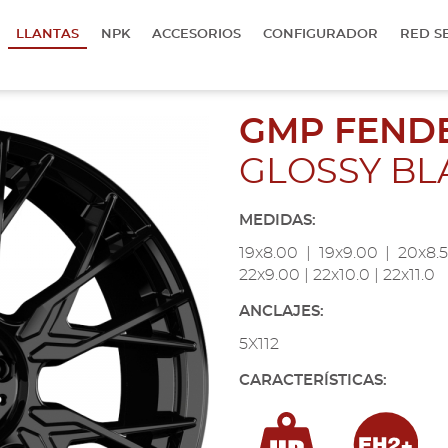
LLANTAS
NPK
ACCESORIOS
CONFIGURADOR
RED S
GMP FEND
GLOSSY BL
MEDIDAS:
19x8.00 | 19x9.00 | 20x8.5
22x9.00 | 22x10.0 | 22x11.0
ANCLAJES:
5X112
CARACTERÍSTICAS: