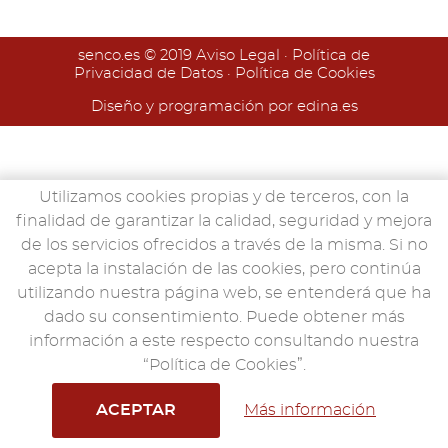
senco.es
© 2019
Aviso Legal
·
Política de
Privacidad de Datos
·
Política de Cookies
Diseño y programación por edina.es
Utilizamos cookies propias y de terceros, con la
finalidad de garantizar la calidad, seguridad y mejora
de los servicios ofrecidos a través de la misma. Si no
acepta la instalación de las cookies, pero continúa
utilizando nuestra página web, se entenderá que ha
dado su consentimiento. Puede obtener más
información a este respecto consultando nuestra
“Política de Cookies”.
ACEPTAR
Más información