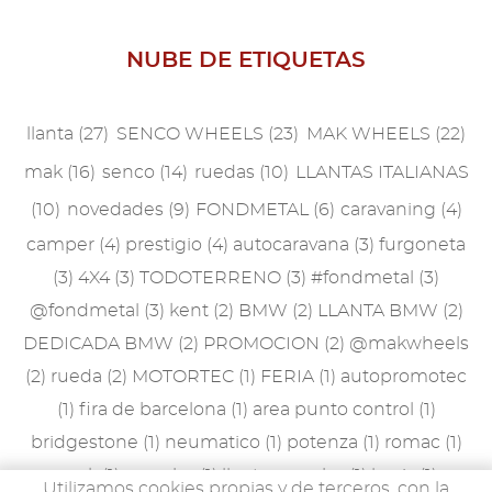
Noviembre
NUBE DE ETIQUETAS
Septiembre
Junio
llanta
(27)
SENCO WHEELS
(23)
MAK WHEELS
(22)
mak
(16)
senco
(14)
ruedas
(10)
LLANTAS ITALIANAS
(10)
novedades
(9)
FONDMETAL
(6)
caravaning
(4)
camper
(4)
prestigio
(4)
autocaravana
(3)
furgoneta
(3)
4X4
(3)
TODOTERRENO
(3)
#fondmetal
(3)
@fondmetal
(3)
kent
(2)
BMW
(2)
LLANTA BMW
(2)
DEDICADA BMW
(2)
PROMOCION
(2)
@makwheels
(2)
rueda
(2)
MOTORTEC
(1)
FERIA
(1)
autopromotec
(1)
fira de barcelona
(1)
area punto control
(1)
bridgestone
(1)
neumatico
(1)
potenza
(1)
romac
(1)
peak
(1)
porsche
(1)
llanta porsche
(1)
lewis
(1)
Utilizamos cookies propias y de terceros, con la