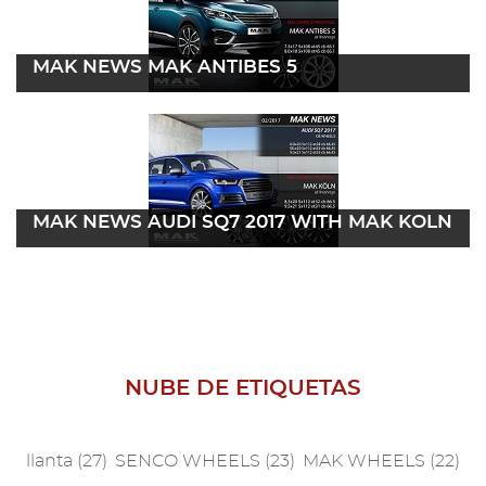
2021
2019
MAK NEWS MAK ANTIBES 5
2018
15 enero 2017
Leer más
2017
Julio
Febrero
MAK NEWS AUDI SQ7 2017 WITH MAK KÖLN
Enero
09 enero 2017
Leer más
2016
2015
NUBE DE ETIQUETAS
2014
2013
llanta
(27)
SENCO WHEELS
(23)
MAK WHEELS
(22)