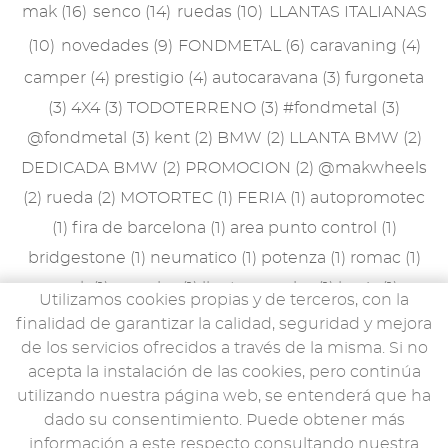
2012
mak
(16)
senco
(14)
ruedas
(10)
LLANTAS ITALIANAS
(10)
novedades
(9)
FONDMETAL
(6)
caravaning
(4)
2011
camper
(4)
prestigio
(4)
autocaravana
(3)
furgoneta
(3)
4X4
(3)
TODOTERRENO
(3)
#fondmetal
(3)
@fondmetal
(3)
kent
(2)
BMW
(2)
LLANTA BMW
(2)
DEDICADA BMW
(2)
PROMOCION
(2)
@makwheels
(2)
rueda
(2)
MOTORTEC
(1)
FERIA
(1)
autopromotec
(1)
fira de barcelona
(1)
area punto control
(1)
bridgestone
(1)
neumatico
(1)
potenza
(1)
romac
(1)
peak
(1)
porsche
(1)
llanta porsche
(1)
lewis
(1)
Utilizamos cookies propias y de terceros, con la
accesorios
(1)
mak stilo
(1)
mille miglia
(1)
npk
(1)
finalidad de garantizar la calidad, seguridad y mejora
de los servicios ofrecidos a través de la misma. Si no
rueda de recambio
(1)
rueda de galleta
(1)
MAN TGE
acepta la instalación de las cookies, pero continúa
(1)
llantas ligeras
(1)
9evo
(1)
utilizando nuestra página web, se entenderá que ha
dado su consentimiento. Puede obtener más
información a este respecto consultando nuestra