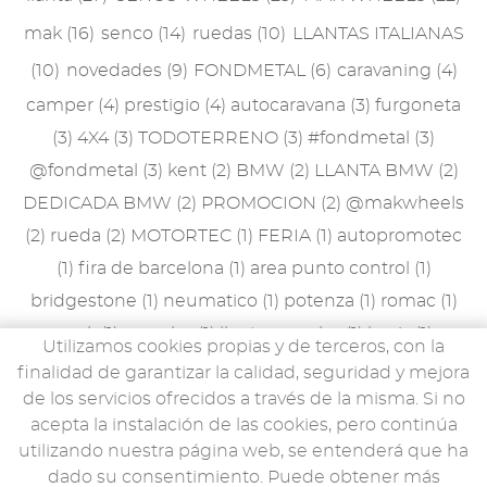
mak
(16)
senco
(14)
ruedas
(10)
LLANTAS ITALIANAS
(10)
novedades
(9)
FONDMETAL
(6)
caravaning
(4)
camper
(4)
prestigio
(4)
autocaravana
(3)
furgoneta
(3)
4X4
(3)
TODOTERRENO
(3)
#fondmetal
(3)
@fondmetal
(3)
kent
(2)
BMW
(2)
LLANTA BMW
(2)
DEDICADA BMW
(2)
PROMOCION
(2)
@makwheels
(2)
rueda
(2)
MOTORTEC
(1)
FERIA
(1)
autopromotec
(1)
fira de barcelona
(1)
area punto control
(1)
bridgestone
(1)
neumatico
(1)
potenza
(1)
romac
(1)
peak
(1)
porsche
(1)
llanta porsche
(1)
lewis
(1)
Utilizamos cookies propias y de terceros, con la
accesorios
(1)
mak stilo
(1)
mille miglia
(1)
npk
(1)
finalidad de garantizar la calidad, seguridad y mejora
rueda de recambio
(1)
rueda de galleta
(1)
MAN TGE
de los servicios ofrecidos a través de la misma. Si no
acepta la instalación de las cookies, pero continúa
(1)
llantas ligeras
(1)
9evo
(1)
utilizando nuestra página web, se entenderá que ha
dado su consentimiento. Puede obtener más