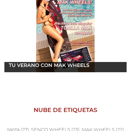
2012
2011
TU VERANO CON MAK WHEELS
02 julio 2017
Leer más
NUBE DE ETIQUETAS
llanta
(27)
SENCO WHEELS
(23)
MAK WHEELS
(22)