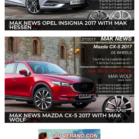
2021
2019
MAK NEWS OPEL INSIGNIA 2017 WITH MAK
HESSEN
2018
11 julio 2017
Leer más
2017
Julio
Febrero
Enero
2016
2015
2014
MAK NEWS MAZDA CX-5 2017 WITH MAK
WOLF
2013
03 julio 2017
Leer más