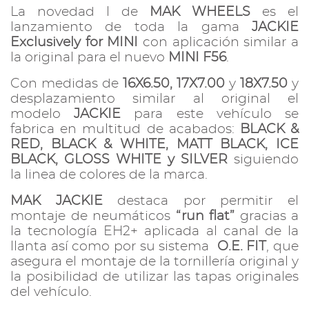
Marzo
La novedad l de
MAK WHEELS
es el
Febrero
lanzamiento de toda la gama
JACKIE
Exclusively for MINI
con aplicación similar a
Enero
la original para el nuevo
MINI F56
.
2013
Con medidas de
16X6.50, 17X7.00
y
18X7.50
y
desplazamiento similar al original el
2012
modelo
JACKIE
para este vehículo se
fabrica en multitud de acabados:
BLACK &
2011
RED, BLACK & WHITE, MATT BLACK, ICE
BLACK, GLOSS WHITE y SILVER
siguiendo
la linea de colores de la marca.
MAK JACKIE
destaca por permitir el
montaje de neumáticos
“run flat”
gracias a
la tecnología EH2+ aplicada al canal de la
llanta así como por su sistema
O.E. FIT
, que
asegura el montaje de la tornillería original y
la posibilidad de utilizar las tapas originales
del vehículo.