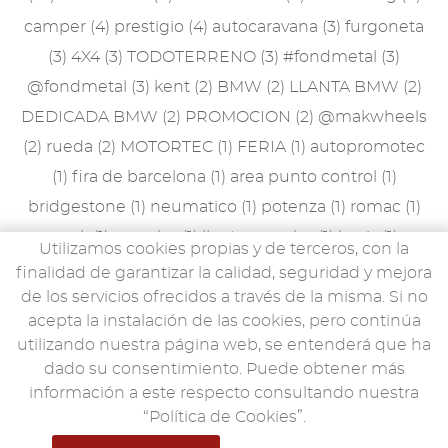
camper
(4)
prestigio
(4)
autocaravana
(3)
furgoneta
(3)
4X4
(3)
TODOTERRENO
(3)
#fondmetal
(3)
@fondmetal
(3)
kent
(2)
BMW
(2)
LLANTA BMW
(2)
DEDICADA BMW
(2)
PROMOCION
(2)
@makwheels
(2)
rueda
(2)
MOTORTEC
(1)
FERIA
(1)
autopromotec
(1)
fira de barcelona
(1)
area punto control
(1)
bridgestone
(1)
neumatico
(1)
potenza
(1)
romac
(1)
peak
(1)
porsche
(1)
llanta porsche
(1)
lewis
(1)
Utilizamos cookies propias y de terceros, con la
accesorios
(1)
mak stilo
(1)
mille miglia
(1)
npk
(1)
finalidad de garantizar la calidad, seguridad y mejora
rueda de recambio
(1)
rueda de galleta
(1)
MAN TGE
de los servicios ofrecidos a través de la misma. Si no
acepta la instalación de las cookies, pero continúa
(1)
llantas ligeras
(1)
9evo
(1)
utilizando nuestra página web, se entenderá que ha
dado su consentimiento. Puede obtener más
información a este respecto consultando nuestra
“Política de Cookies”.
senco.es
© 2019
Aviso Legal
·
Política de
Privacidad de Datos
·
Política de Cookies