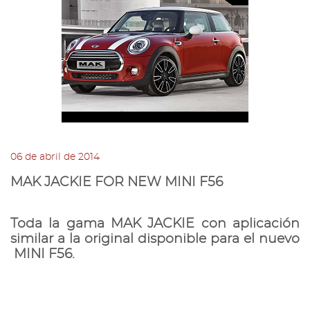
2018
2017
2016
2015
2014
06 de abril de 2014
Noviembre
MAK JACKIE FOR NEW MINI F56
Septiembre
Agosto
Toda la gama MAK
JACKIE
con aplicación
Julio
similar a la original disponible para el nuevo
Junio
MINI F56
.
Mayo
Abril