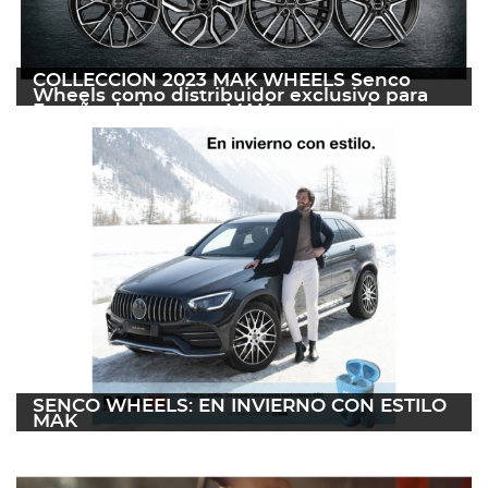
COLLECCIÓN 2023 MAK WHEELS Senco
Wheels como distribuidor exclusivo para
España de la marca MAK presenta la nueva
gama de llantas 2023
02 marzo 2023
Leer más
SENCO WHEELS: EN INVIERNO CON ESTILO
MAK
04 octubre 2022
Leer más