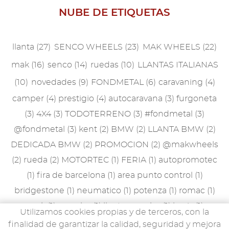
NUBE DE ETIQUETAS
llanta
(27)
SENCO WHEELS
(23)
MAK WHEELS
(22)
mak
(16)
senco
(14)
ruedas
(10)
LLANTAS ITALIANAS
(10)
novedades
(9)
FONDMETAL
(6)
caravaning
(4)
camper
(4)
prestigio
(4)
autocaravana
(3)
furgoneta
(3)
4X4
(3)
TODOTERRENO
(3)
#fondmetal
(3)
@fondmetal
(3)
kent
(2)
BMW
(2)
LLANTA BMW
(2)
DEDICADA BMW
(2)
PROMOCION
(2)
@makwheels
(2)
rueda
(2)
MOTORTEC
(1)
FERIA
(1)
autopromotec
(1)
fira de barcelona
(1)
area punto control
(1)
bridgestone
(1)
neumatico
(1)
potenza
(1)
romac
(1)
peak
(1)
porsche
(1)
llanta porsche
(1)
lewis
(1)
Utilizamos cookies propias y de terceros, con la
accesorios
(1)
mak stilo
(1)
mille miglia
(1)
npk
(1)
finalidad de garantizar la calidad, seguridad y mejora