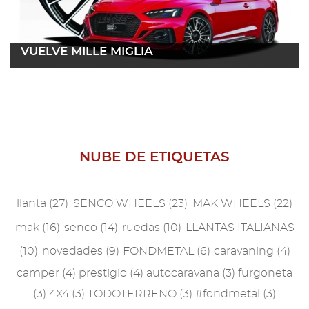
2021
2019
VUELVE MILLE MIGLIA
2018
17 mayo 2023
Leer más
2017
2016
NUBE DE ETIQUETAS
2015
2014
llanta
(27)
SENCO WHEELS
(23)
MAK WHEELS
(22)
2013
mak
(16)
senco
(14)
ruedas
(10)
LLANTAS ITALIANAS
(10)
novedades
(9)
FONDMETAL
(6)
caravaning
(4)
2012
camper
(4)
prestigio
(4)
autocaravana
(3)
furgoneta
2011
(3)
4X4
(3)
TODOTERRENO
(3)
#fondmetal
(3)