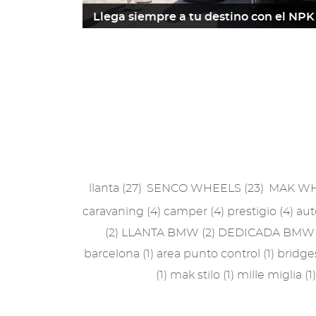
Llega siempre a tu destino con el NPK
27 octubre 2023
Leer m
llanta
(27)
SENCO WHEELS
(23)
MAK W
caravaning
(4)
camper
(4)
prestigio
(4)
aut
(2)
LLANTA BMW
(2)
DEDICADA BM
barcelona
(1)
area punto control
(1)
bridg
(1)
mak stilo
(1)
mille miglia
(1)