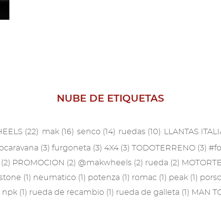
ás
NUBE DE ETIQUETAS
HEELS
(22)
mak
(16)
senco
(14)
ruedas
(10)
LLANTAS ITAL
ocaravana
(3)
furgoneta
(3)
4X4
(3)
TODOTERRENO
(3)
#f
W
(2)
PROMOCION
(2)
@makwheels
(2)
rueda
(2)
MOTORT
estone
(1)
neumatico
(1)
potenza
(1)
romac
(1)
peak
(1)
pors
npk
(1)
rueda de recambio
(1)
rueda de galleta
(1)
MAN T