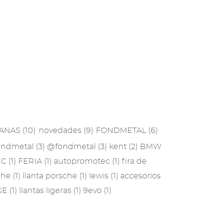
2019
2018
2017
2016
2015
2014
IANAS
(10)
novedades
(9)
FONDMETAL
(6)
2013
ondmetal
(3)
@fondmetal
(3)
kent
(2)
BMW
EC
(1)
FERIA
(1)
autopromotec
(1)
fira de
2012
che
(1)
llanta porsche
(1)
lewis
(1)
accesorios
2011
GE
(1)
llantas ligeras
(1)
9evo
(1)