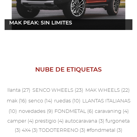
2021
2019
MAK PEAK: SIN LÍMITES
2018
04 abril 2022
Leer más
2017
2016
NUBE DE ETIQUETAS
2015
2014
llanta
(27)
SENCO WHEELS
(23)
MAK WHEELS
(22)
2013
mak
(16)
senco
(14)
ruedas
(10)
LLANTAS ITALIANAS
(10)
novedades
(9)
FONDMETAL
(6)
caravaning
(4)
2012
camper
(4)
prestigio
(4)
autocaravana
(3)
furgoneta
2011
(3)
4X4
(3)
TODOTERRENO
(3)
#fondmetal
(3)