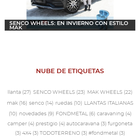
2021
2019
SENCO WHEELS: EN INVIERNO CON ESTILO
MAK
2018
04 octubre 2022
Leer más
2017
2016
NUBE DE ETIQUETAS
2015
2014
llanta
(27)
SENCO WHEELS
(23)
MAK WHEELS
(22)
2013
mak
(16)
senco
(14)
ruedas
(10)
LLANTAS ITALIANAS
(10)
novedades
(9)
FONDMETAL
(6)
caravaning
(4)
2012
camper
(4)
prestigio
(4)
autocaravana
(3)
furgoneta
2011
(3)
4X4
(3)
TODOTERRENO
(3)
#fondmetal
(3)